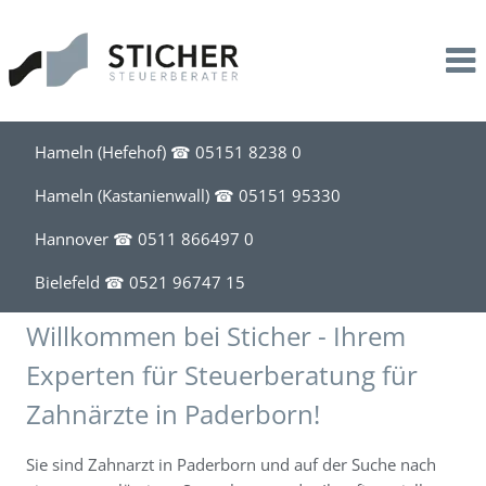
Leistungen
Kanzlei
Service
Steuerberatung
Profil
Kontakt
Unternehmensbegleitung
Stil
Downloads
Hameln (Hefehof) ☎
05151 8238 0
Lohnbuchhaltung
Team
Information für Mandanten
Hameln (Kastanienwall) ☎
05151 95330
Hannover ☎
0511 866497 0
Existenzgründung
News
Bielefeld ☎
0521 96747 15
Akademische Heilberufe
Kalender
Willkommen bei Sticher - Ihrem
Steuerberatung für Apotheken
Experten für Steuerberatung für
Zahnärzte in Paderborn!
Steuerberatung für Friseure
Sie sind Zahnarzt in Paderborn und auf der Suche nach
Steuerberatung für Handel, Handwerk, Bau