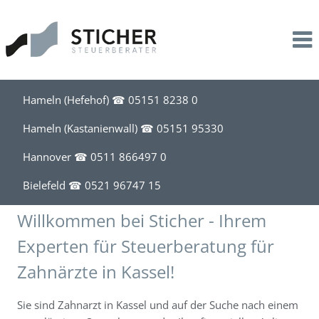
Leistungen
Kanzlei
Service
Steuerberatung
Profil
Kontakt
Unternehmensbegleitung
Stil
Downloads
Hameln (Hefehof) ☎
05151 8238 0
Lohnbuchhaltung
Team
Information für Mandanten
Hameln (Kastanienwall) ☎
05151 95330
Hannover ☎
0511 866497 0
Existenzgründung
News
Bielefeld ☎
0521 96747 15
Akademische Heilberufe
Kalender
Willkommen bei Sticher - Ihrem
Steuerberatung für Apotheken
Experten für Steuerberatung für
Zahnärzte in Kassel!
Steuerberatung für Friseure
Sie sind Zahnarzt in Kassel und auf der Suche nach einem
Steuerberatung für Handel, Handwerk, Bau