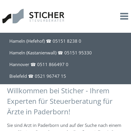
Leistungen
Kanzlei
Service
Steuerberatung
Profil
Kontakt
Unternehmensbegleitung
Stil
Downloads
Hameln (Hefehof) ☎
05151 8238 0
Lohnbuchhaltung
Team
Information für Mandanten
Hameln (Kastanienwall) ☎
05151 95330
Hannover ☎
0511 866497 0
Existenzgründung
News
Bielefeld ☎
0521 96747 15
Akademische Heilberufe
Kalender
Willkommen bei Sticher - Ihrem
Steuerberatung für Apotheken
Experten für Steuerberatung für
Ärzte in Paderborn!
Steuerberatung für Friseure
Sie sind Arzt in Paderborn und auf der Suche nach einem
Steuerberatung für Handel, Handwerk, Bau