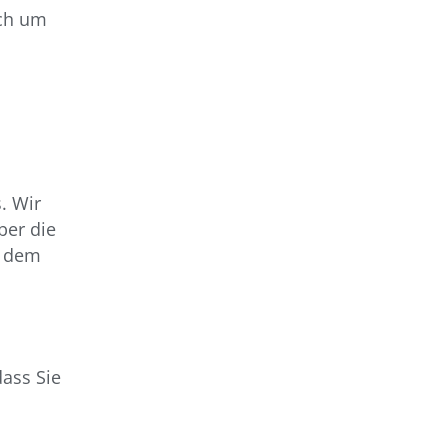
ich um
d
. Wir
ber die
f dem
ass Sie