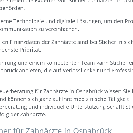
en stehen die Experten von Sticher Zahnärzten in Osn
zbehörden.
derne Technologie und digitale Lösungen, um den Pro
 Kommunikation zu vereinfachen.
len Finanzdaten der Zahnärzte sind bei Sticher in sic
öchste Priorität.
rfahrung und einem kompetenten Team kann Sticher e
rück anbieten, die auf Verlässlichkeit und Professio
euerberatung für Zahnärzte in Osnabrück wissen Sie 
nd können sich ganz auf Ihre medizinische Tätigkeit
rberatung und individuelle Unterstützung schafft Sti
folg der Zahnärzte.
her für Zahnärzte in Osnabrück