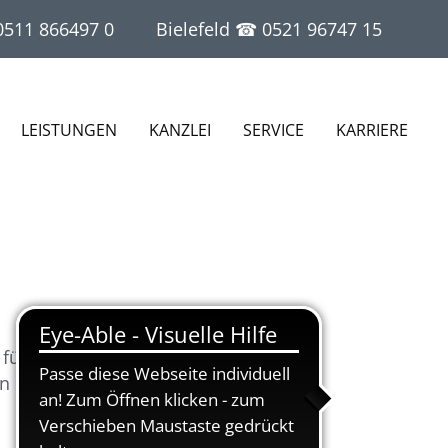
0511 866497 0
Bielefeld ☎
0521 96747 15
LEISTUNGEN
KANZLEI
SERVICE
KARRIERE
 für
on