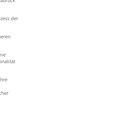
abrück
zess der
heren
ine
nalität
Ihre
cher