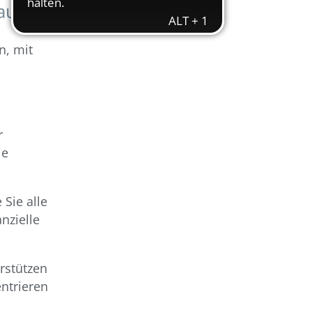
rauen?
n, mit
r
ie
 Sie alle
nzielle
rstützen
entrieren