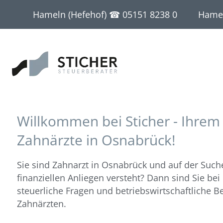
Leistungen
Kanzlei
Service
Hameln (Hefehof) ☎
05151 8238 0
Hamel
Steuerberatung
Profil
Kontakt
Unternehmensbegleitung
Stil
Downloads
Lohnbuchhaltung
Team
Information für Mandanten
Willkommen bei Sticher - Ihrem
Existenzgründung
News
Zahnärzte in Osnabrück!
Akademische Heilberufe
Kalender
Sie sind Zahnarzt in Osnabrück und auf der Such
Steuerberatung für Apotheken
finanziellen Anliegen versteht? Dann sind Sie bei 
steuerliche Fragen und betriebswirtschaftliche B
Steuerberatung für Friseure
Zahnärzten.