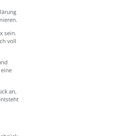
klärung
mieren.
x sein.
ch voll
und
 eine
̈ck an,
entsteht