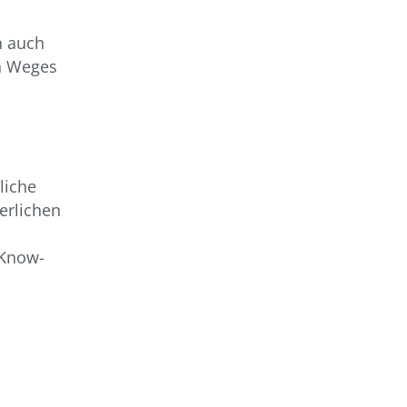
n auch
en Weges
liche
erlichen
 Know-