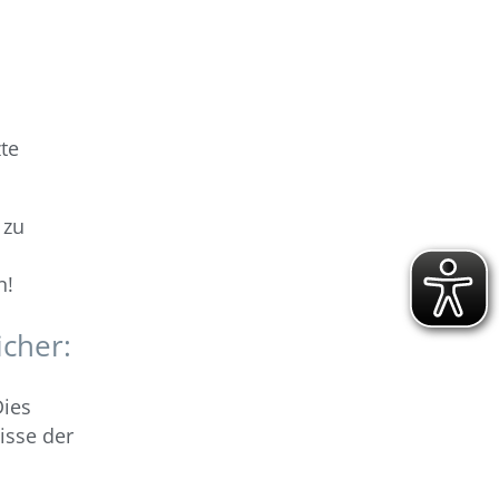
te
 zu
n!
icher:
Dies
isse der