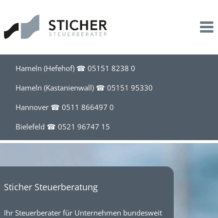
Leistungen
Kanzlei
Service
Steuerberatung
Profil
Kontakt
Unternehmensbegleitung
Stil
Downloads
Hameln (Hefehof) ☎
05151 8238 0
Lohnbuchhaltung
Team
Information für Mandanten
Hameln (Kastanienwall) ☎
05151 95330
Hannover ☎
0511 866497 0
Existenzgründung
News
Bielefeld ☎
0521 96747 15
Akademische Heilberufe
Kalender
Steuerberatung für Apotheken
Sticher Steuerberatung
Steuerberatung für Friseure
Ihr Steuerberater für Unternehmen bundesweit
Steuerberatung für Handel, Handwerk, Bau