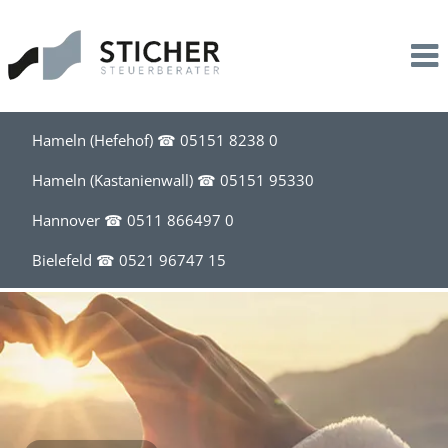
Leistungen
Kanzlei
Steuerberatung
Profil
Unternehmensbegleitung
Stil
Hameln (Hefehof) ☎
05151 8238 0
Lohnbuchhaltung
Team
Hameln (Kastanienwall) ☎
05151 95330
Hannover ☎
0511 866497 0
Existenzgründung
Bielefeld ☎
0521 96747 15
Akademische Heilberufe
Steuerberatung für Apotheken
Steuerberatung für Friseure
Steuerberatung für Handel, Handwerk, Bau