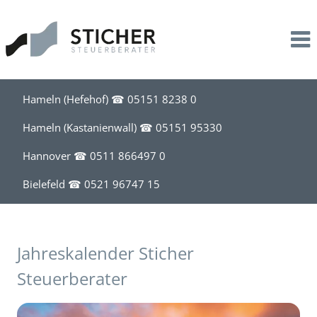
Leistungen
Kanzlei
Steuerberatung
Profil
Unternehmensbegleitung
Stil
Hameln (Hefehof) ☎
05151 8238 0
Lohnbuchhaltung
Team
Hameln (Kastanienwall) ☎
05151 95330
Hannover ☎
0511 866497 0
Existenzgründung
Bielefeld ☎
0521 96747 15
Akademische Heilberufe
Steuerberatung für Apotheken
Jahreskalender Sticher
Steuerberater
Steuerberatung für Friseure
Steuerberatung für Handel, Handwerk, Bau