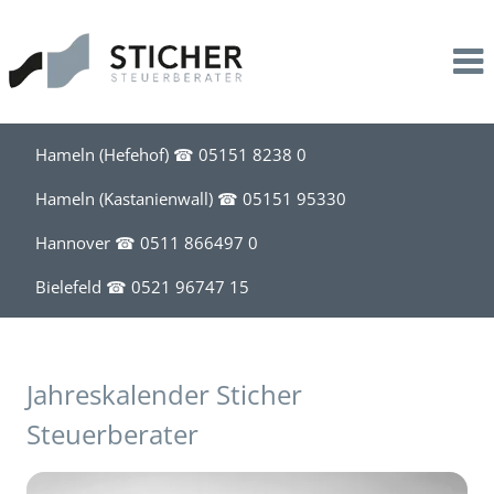
Leistungen
Kanzlei
Steuerberatung
Profil
Unternehmensbegleitung
Stil
Hameln (Hefehof) ☎
05151 8238 0
Lohnbuchhaltung
Team
Hameln (Kastanienwall) ☎
05151 95330
Hannover ☎
0511 866497 0
Existenzgründung
Bielefeld ☎
0521 96747 15
Akademische Heilberufe
Steuerberatung für Apotheken
Jahreskalender Sticher
Steuerberater
Steuerberatung für Friseure
Steuerberatung für Handel, Handwerk, Bau