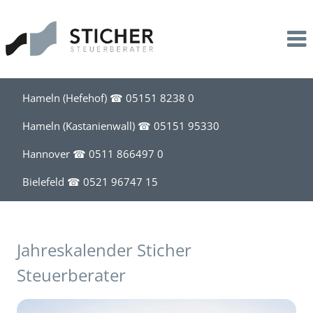
Leistungen
Kanzlei
Steuerberatung
Profil
Unternehmensbegleitung
Stil
Hameln (Hefehof) ☎
05151 8238 0
Lohnbuchhaltung
Team
Hameln (Kastanienwall) ☎
05151 95330
Hannover ☎
0511 866497 0
Existenzgründung
Bielefeld ☎
0521 96747 15
Akademische Heilberufe
Steuerberatung für Apotheken
Jahreskalender Sticher
Steuerberater
Steuerberatung für Friseure
Steuerberatung für Handel, Handwerk, Bau